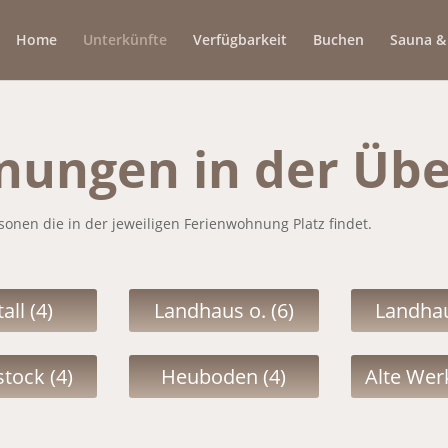
Home
Unterkünfte
Verfügbarkeit
Buchen
Sauna & 
ungen in der Übe
sonen die in der jeweiligen Ferienwohnung Platz findet.
all (4)
Landhaus o. (6)
Landhau
tock (4)
Heuboden (4)
Alte Werk