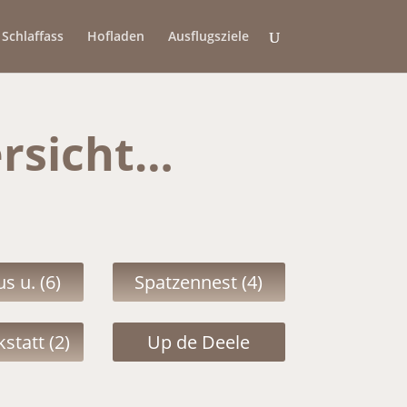
Schlaffass
Hofladen
Ausflugsziele
rsicht…
s u. (6)
Spatzennest (4)
statt (2)
Up de Deele