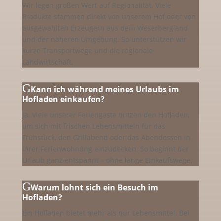
Wir legen großen Wert auf Regionalität. Viele
Produkte stammen direkt von unserem Hof oder von
ausgewählten Erzeugern aus dem Weserbergland
und der näheren Umgebung. So unterstützen wir
kurze Transportwege und die regionale
Landwirtschaft.
Kann ich während meines Urlaubs im
Hofladen einkaufen?
Ja. Viele unserer Feriengäste nutzen den Hofladen,
um sich mit frischen Lebensmitteln für das
Frühstück, den Grillabend oder das Abendessen in
ihrer Ferienwohnung einzudecken. So beginnt der
Urlaub ganz entspannt – ohne lange Einkaufswege.
Warum lohnt sich ein Besuch im
Hofladen?
Ein Hofladen bietet mehr als nur Lebensmittel. Bei