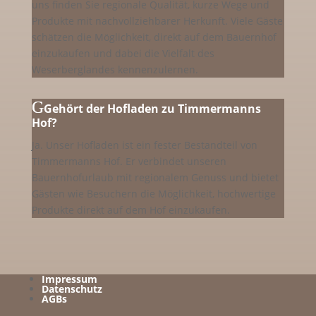
uns finden Sie regionale Qualität, kurze Wege und
Produkte mit nachvollziehbarer Herkunft. Viele Gäste
schätzen die Möglichkeit, direkt auf dem Bauernhof
einzukaufen und dabei die Vielfalt des
Weserberglandes kennenzulernen.
Gehört der Hofladen zu Timmermanns
Hof?
Ja. Unser Hofladen ist ein fester Bestandteil von
Timmermanns Hof. Er verbindet unseren
Bauernhofurlaub mit regionalem Genuss und bietet
Gästen wie Besuchern die Möglichkeit, hochwertige
Produkte direkt auf dem Hof einzukaufen.
Impressum
Datenschutz
AGBs