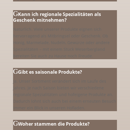
Kann ich regionale Spezialitäten als
Geschenk mitnehmen?
Natürlich. Viele unserer Produkte eignen sich
hervorragend als Mitbringsel oder Geschenk. Ob
Honig, Marmelade, Nudeln, Gewürze oder andere
Spezialitäten – mit einem Stück Weserbergland
bereiten Sie auch zu Hause noch Freude.
Gibt es saisonale Produkte?
Ja. Unser Sortiment verändert sich im Laufe des
Jahres. Je nach Saison bieten wir verschiedene
regionale Spezialitäten und hofeigene Produkte an.
Dadurch lohnt sich auch bei einem erneuten Besuch
immer ein Blick in unseren Hofladen.
Woher stammen die Produkte?